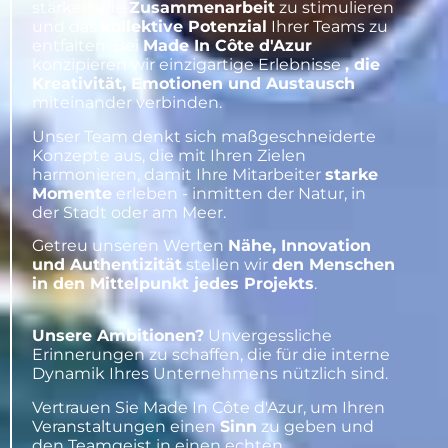
stärken, die
Zusammenarbeit
zu stimulieren
und das
kollektive Potenzial
Ihrer Teams zu
entfalten. Bei
Made In Côte d'Azur
konzipieren wir einzigartige Erlebnisse
, die
Kreativität, Emotionen und Austausch
miteinander verbinden.
Unser Team denkt sich maßgeschneiderte
Konzepte aus, die mit Ihren Zielen
harmonieren, damit Ihre Mitarbeiter
starke
Momente
erleben - inmitten der Natur, in
der Stadt oder am Meer.
Getreu unseren Werten
Nähe, Innovation
und Authentizität
stellen wir
den Menschen
in den Mittelpunkt jedes Projekts
.
Unsere Ambitionen?
Unvergessliche
Erinnerungen zu schaffen, die für die interne
Dynamik Ihres Unternehmens nützlich sind.
Vertrauen Sie Made In Côte d'Azur, um Ihren
Veranstaltungen einen
Sinn
zu geben und
den Teamgeist in einen echten