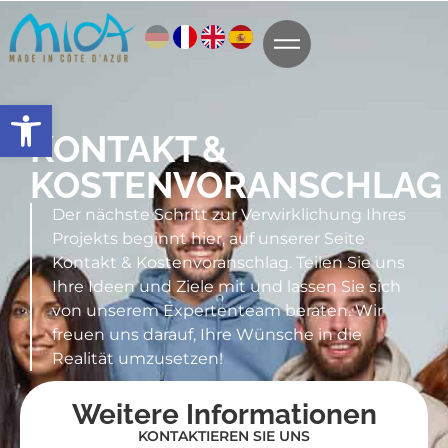
Symbolleiste öffnen
KONTAKT &
KOSTENVORANSCHLAG
Der nächste Schritt zur Verwirklichung Ihres
Projekts beginnt hier, auf unserer Seite
Kontakt & Kostenvoranschlag. Teilen Sie uns
Ihre Ideen und Ziele mit und lassen Sie sich
von unserem Expertenteam beraten. Wir
freuen uns darauf, Ihre Wünsche in die
Realität umzusetzen!
Weitere Informationen
KONTAKTIEREN SIE UNS