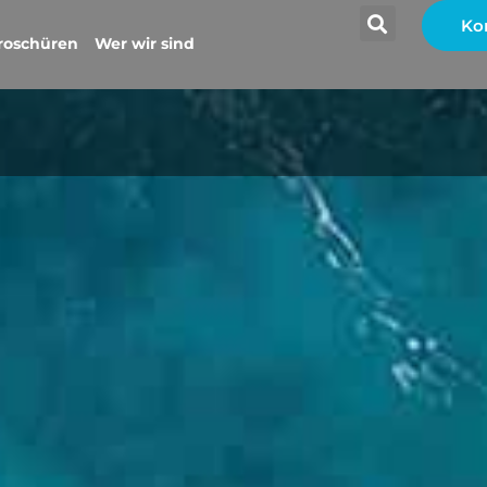
Ko
roschüren
Wer wir sind