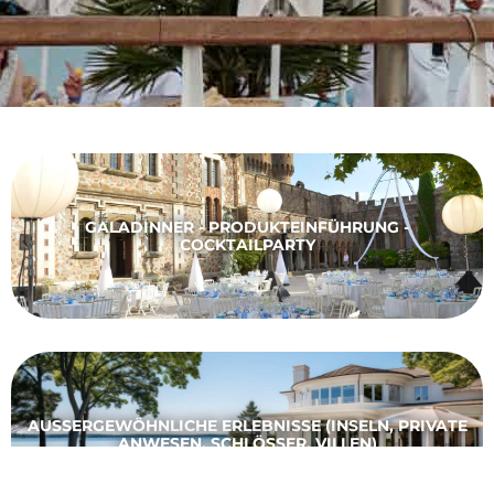
GALADINNER - PRODUKTEINFÜHRUNG -
COCKTAILPARTY
AUSSERGEWÖHNLICHE ERLEBNISSE (INSELN, PRIVATE A
NWESEN, SCHLÖSSER, VILLEN)