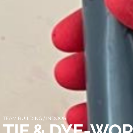
TEAM BUILDING /
INDOOR
TIE & DYE-WO