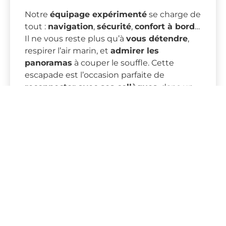
Notre
équipage expérimenté
se charge de
tout :
navigation
,
sécurité
,
confort à bord
…
Il ne vous reste plus qu’à
vous détendre
,
respirer l’air marin, et
admirer les
panoramas
à couper le souffle. Cette
escapade est l’occasion parfaite de
reconnecter avec ses collègues
, dans un
cadre
hors du temps
, loin de l’agitation du
quotidien.
Au programme :
exploration de criques
secrètes
,
plongeons dans des eaux
turquoise
, séances de
farniente au soleil
,
et pour les plus curieux,
snorkeling
ou
paddle selon l’équipement disponible. Tout
est modulable selon vos envies et le profil
de votre groupe.
Cette sortie en
catamaran
s’adapte aussi