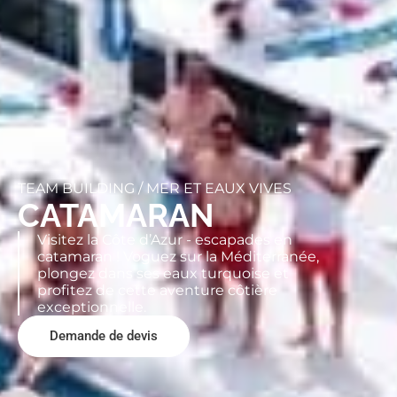
TEAM BUILDING /
MER ET EAUX VIVES
CATAMARAN
Visitez la Côte d’Azur - escapades en
catamaran ! Voguez sur la Méditerranée,
plongez dans ses eaux turquoise et
profitez de cette aventure côtière
exceptionnelle.
Demande de devis