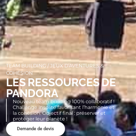
TEAM BUILDING /
JEUX D’AVENTURES &
COHÉSION
LES RESSOURCES DE
PANDORA
Nouveau team building 100% collaboratif !
Challenge insolite favorisant l’harmonie et
la cohésion. Objectif final : préserver et
protéger leur planète !
Demande de devis