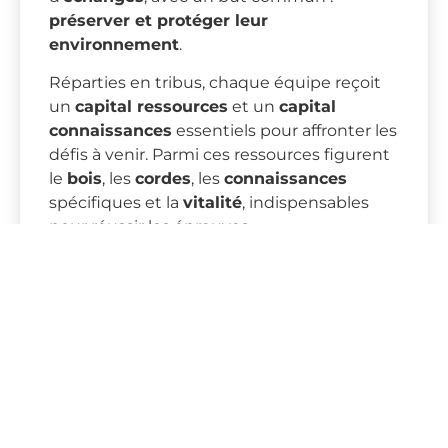
préserver et protéger leur
environnement
.
Réparties en tribus, chaque équipe reçoit
un
capital ressources
et un
capital
connaissances
essentiels pour affronter les
défis à venir. Parmi ces ressources figurent
le
bois
, les
cordes
, les
connaissances
spécifiques et la
vitalité
, indispensables
pour réussir les épreuves.
Ces éléments serviront à collecter un
maximum de
Botanium
, la monnaie du jeu,
qui symbolise les efforts pour préserver la
nature. Parallèlement, les équipes
enrichissent leur
pass faune & flore
, un
carnet qui leur donnera accès à l’
arbre de
vie
, un lieu clé de la mission.
Au fil du jeu, les participants peuvent se