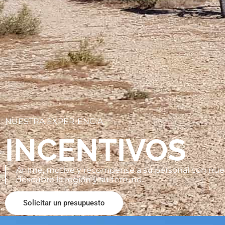
NUESTRA EXPERIENCIA
INCENTIVOS
Anime, motive y recompense a su personal con nues
descubre la región y su terruño.
Solicitar un presupuesto