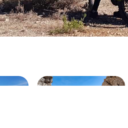
NTAÑA O
VÍA FERRATA - ESCALADA -
SENDERISMO - RAPPEL