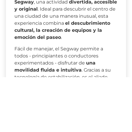
Segway
, una actividad
divertida, accesible
y original
. Ideal para descubrir el centro de
una ciudad de una manera inusual, esta
experiencia combina
el descubrimiento
cultural, la creación de equipos y la
emoción del paseo
.
Fácil de manejar, el Segway permite a
todos - principiantes o conductores
experimentados - disfrutar de
una
movilidad fluida e intuitiva
. Gracias a su
tecnología de estabilización, es el aliado
perfecto para explorar la ciudad con total
seguridad,
evitando la fatiga
de los largos
paseos.
Acompañados por un guía experimentado,
los participantes salen a descubrir los
lugares emblemáticos
de la ciudad, las
anécdotas locales
y los
tesoros ocultos
.