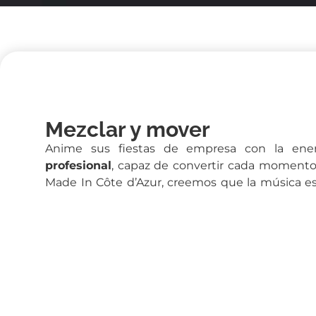
Mezclar y mover
Anime sus fiestas de empresa con la ene
profesional
, capaz de convertir cada momento 
Made In Côte d’Azur, creemos que la música es 
de un evento. Por eso le proponemos
anim
diseñadas para dinamizar sus fiestas y ofrecer 
inolvidable.
Nuestros experimentados DJ saben leer el ambie
sala y crear una lista de reproducción per
adaptada a los gustos de su personal y a la tem
te gusta el pop, el electro, el rock, la música