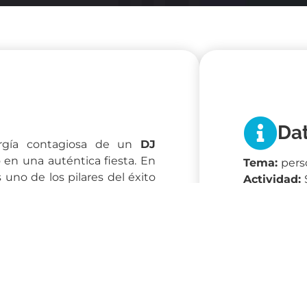
Da
rgía contagiosa de un
DJ
en una auténtica fiesta. En
Tema:
pers
uno de los pilares del éxito
Actividad:
aciones con DJ a medida
,
Grupo :
Sin
a sus equipos una experiencia
Horario:
a 
Temporada
nte, captar la energía de la
sonalizada, perfectamente
ática de su evento. Tanto si
 disco, el R&B o incluso las