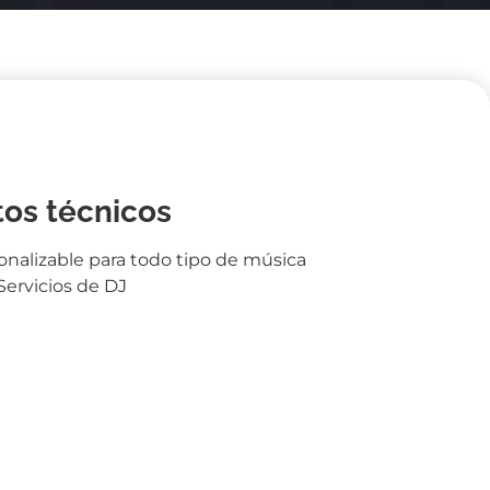
tos técnicos
onalizable para todo tipo de música
Servicios de DJ
 límite
su elección
:
Todo el año