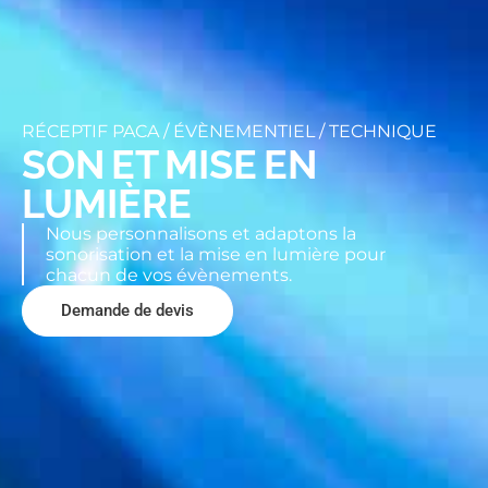
RÉCEPTIF PACA /
ÉVÈNEMENTIEL
/
TECHNIQUE
SON ET MISE EN
LUMIÈRE
Nous personnalisons et adaptons la
sonorisation et la mise en lumière pour
chacun de vos évènements.
Demande de devis